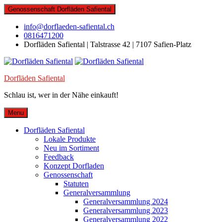
Skip
Genossenschaft Dorfläden Safiental
to
content
info@dorflaeden-safiental.ch
0816471200
Dorfläden Safiental | Talstrasse 42 | 7107 Safien-Platz
Dorfläden Safiental
Schlau ist, wer in der Nähe einkauft!
Menu
Dorfläden Safiental
Lokale Produkte
Neu im Sortiment
Feedback
Konzept Dorfladen
Genossenschaft
Statuten
Generalversammlung
Generalversammlung 2024
Generalversammlung 2023
Generalversammlung 2022