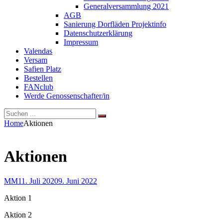
Generalversammlung 2021
AGB
Sanierung Dorfläden Projektinfo
Datenschutzerklärung
Impressum
Valendas
Versam
Safien Platz
Bestellen
FANclub
Werde Genossenschafter/in
Search
Search
Search
for:
Site
Home
Aktionen
Overlay
Aktionen
By
Posted
MM
11. Juli 2020
9. Juni 2022
on
Aktion 1
Aktion 2