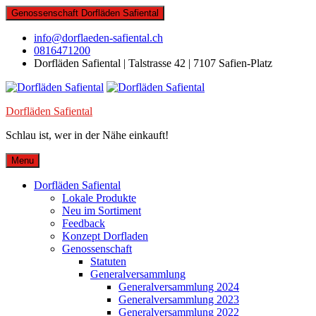
Skip
Genossenschaft Dorfläden Safiental
to
content
info@dorflaeden-safiental.ch
0816471200
Dorfläden Safiental | Talstrasse 42 | 7107 Safien-Platz
Dorfläden Safiental
Schlau ist, wer in der Nähe einkauft!
Menu
Dorfläden Safiental
Lokale Produkte
Neu im Sortiment
Feedback
Konzept Dorfladen
Genossenschaft
Statuten
Generalversammlung
Generalversammlung 2024
Generalversammlung 2023
Generalversammlung 2022