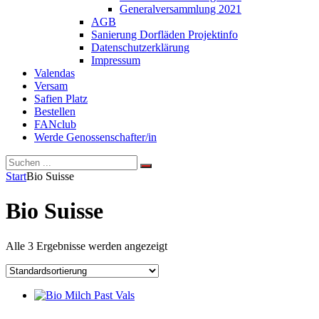
Generalversammlung 2021
AGB
Sanierung Dorfläden Projektinfo
Datenschutzerklärung
Impressum
Valendas
Versam
Safien Platz
Bestellen
FANclub
Werde Genossenschafter/in
Search
Search
Search
for:
Site
Start
Bio Suisse
Overlay
Bio Suisse
Alle 3 Ergebnisse werden angezeigt