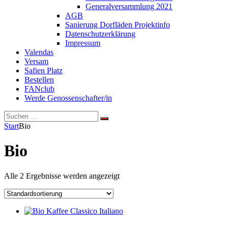
Generalversammlung 2021
AGB
Sanierung Dorfläden Projektinfo
Datenschutzerklärung
Impressum
Valendas
Versam
Safien Platz
Bestellen
FANclub
Werde Genossenschafter/in
Search
Search
Search
for:
Site
Start
Bio
Overlay
Bio
Alle 2 Ergebnisse werden angezeigt