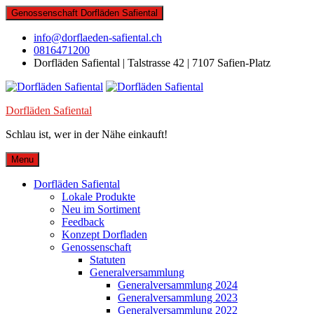
Skip
Genossenschaft Dorfläden Safiental
to
content
info@dorflaeden-safiental.ch
0816471200
Dorfläden Safiental | Talstrasse 42 | 7107 Safien-Platz
Dorfläden Safiental
Schlau ist, wer in der Nähe einkauft!
Menu
Dorfläden Safiental
Lokale Produkte
Neu im Sortiment
Feedback
Konzept Dorfladen
Genossenschaft
Statuten
Generalversammlung
Generalversammlung 2024
Generalversammlung 2023
Generalversammlung 2022