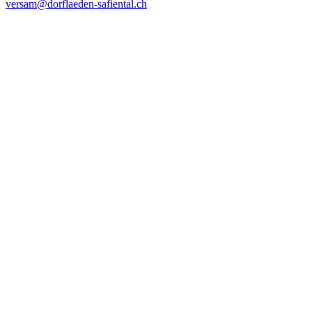
versam@dorflaeden-safiental.ch