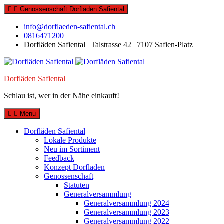
Skip
Genossenschaft Dorfläden Safiental
to
content
info@dorflaeden-safiental.ch
0816471200
Dorfläden Safiental | Talstrasse 42 | 7107 Safien-Platz
Dorfläden Safiental
Schlau ist, wer in der Nähe einkauft!
Menu
Dorfläden Safiental
Lokale Produkte
Neu im Sortiment
Feedback
Konzept Dorfladen
Genossenschaft
Statuten
Generalversammlung
Generalversammlung 2024
Generalversammlung 2023
Generalversammlung 2022