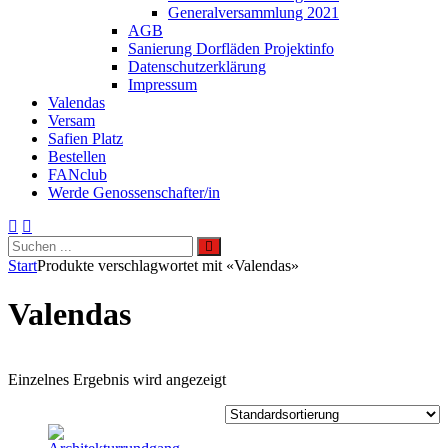
Generalversammlung 2021
AGB
Sanierung Dorfläden Projektinfo
Datenschutzerklärung
Impressum
Valendas
Versam
Safien Platz
Bestellen
FANclub
Werde Genossenschafter/in
Search
Search
Search
for:
Site
Start
Produkte verschlagwortet mit «Valendas»
Overlay
Valendas
Einzelnes Ergebnis wird angezeigt