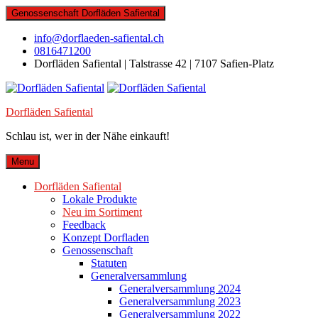
Skip
Genossenschaft Dorfläden Safiental
to
content
info@dorflaeden-safiental.ch
0816471200
Dorfläden Safiental | Talstrasse 42 | 7107 Safien-Platz
Dorfläden Safiental
Schlau ist, wer in der Nähe einkauft!
Menu
Dorfläden Safiental
Lokale Produkte
Neu im Sortiment
Feedback
Konzept Dorfladen
Genossenschaft
Statuten
Generalversammlung
Generalversammlung 2024
Generalversammlung 2023
Generalversammlung 2022