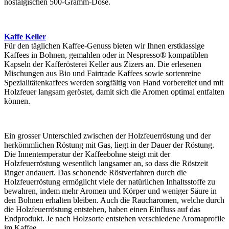
nostalgischen 500-Gramm-Dose.
Kaffe Keller
Für den täglichen Kaffee-Genuss bieten wir Ihnen erstklassige
Kaffees in Bohnen, gemahlen oder in Nespresso® kompatiblen
Kapseln der Kafferösterei Keller aus Zizers an. Die erlesenen
Mischungen aus Bio und Fairtrade Kaffees sowie sortenreine
Spezialitätenkaffees werden sorgfältig von Hand vorbereitet und mit
Holzfeuer langsam geröstet, damit sich die Aromen optimal entfalten
können.
Ein grosser Unterschied zwischen der Holzfeuerröstung und der
herkömmlichen Röstung mit Gas, liegt in der Dauer der Röstung.
Die Innentemperatur der Kaffeebohne steigt mit der
Holzfeuerröstung wesentlich langsamer an, so dass die Röstzeit
länger andauert. Das schonende Röstverfahren durch die
Holzfeuerröstung ermöglicht viele der natürlichen Inhaltsstoffe zu
bewahren, indem mehr Aromen und Körper und weniger Säure in
den Bohnen erhalten bleiben. Auch die Raucharomen, welche durch
die Holzfeuerröstung entstehen, haben einen Einfluss auf das
Endprodukt. Je nach Holzsorte entstehen verschiedene Aromaprofile
im Kaffee.