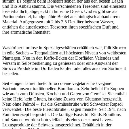
stimmt. Es beginnt beim Rohstoff selber, der aus den besten Lagen
und Bio-Anbau stammt.
Die verschiedenen Teesorten sind einerseits
lose erhältlich, abgepackt in hübsche Dosen. Und es gibt sie als
Portionenbeutel, handgenähte Beutel aus biologisch abbaubarem
Material. Aufgegossen mit 2 bis 2,5 Deziliter heissem Wasser,
entfalten die auserlesenen Teesorten ihren spezifischen Duft und
ihre
aromatische Intensität.
Was früher nur lose in Spezialgeschäften erhältlich war, füllt Sirocco
in edle Sachets – Teequalitäten auf höchstem Niveau von weltbesten
Plantagen. Neu in den Kaffe-Ecken der Dorfläden Valendas und
Versam in Selbstbedienung zu geniessen oder eine Auswahl der
Sirocco Produkte im Dorfladen kaufen oder alles aus dem Sortiment
bestellen.
Seit einigen Jahren bietet Sirocco eine vegetarische / vegane
Variante unserer traditionellen Bouillon an. Sehr beliebt für Suppen
wie auch zum Dünsten, Kochen und Garen von Gemüse. Sie enthält
keine Hefe, kein Gluten, ist ohne Zusatz von Glutamat hergestellt.
Neu: ohne Palmöl – für die Gemüsebrühe wird Schweizer Rapsöl
verwendet.
«Die beste Fleischbrühe», sagen manche. Seit 1941 nach
Familienrezept hergestellt. Die kräftige Basis für Rinds-Bouillons
und Saucen wurde schon vielfach als eines der «must have»-
Luxusprodukte der Schweiz ausgezeichnet. Erhältlich in der