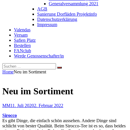
Generalversammlung 2021
AGB
Sanierung Dorfläden Projektinfo
Datenschutzerklärung
Impressum
Valendas
Versam
Safien Platz
Bestellen
FANclub
Werde Genossenschafter/in
Search
Search
Search
for:
Site
Home
Neu im Sortiment
Overlay
Neu im Sortiment
By
Posted
MM
11. Juli 2020
2. Februar 2022
on
Sirocco
E
s gibt Dinge, die einfach schön aussehen. Andere Dinge sind
schlicht von bester Qualität. Beim Sirocco-Tee ist es so, dass beides