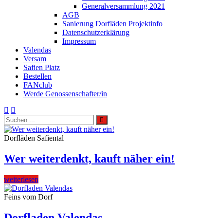
Generalversammlung 2021
AGB
Sanierung Dorfläden Projektinfo
Datenschutzerklärung
Impressum
Valendas
Versam
Safien Platz
Bestellen
FANclub
Werde Genossenschafter/in
Search
Search
Search
for:
Site
Overlay
Dorfläden Safiental
Wer weiterdenkt, kauft näher ein!
weiterlesen
Feins vom Dorf
Dorfladen Valendas