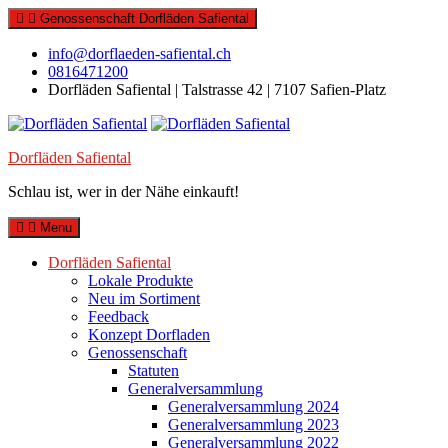
Skip
Genossenschaft Dorfläden Safiental
to
content
info@dorflaeden-safiental.ch
0816471200
Dorfläden Safiental | Talstrasse 42 | 7107 Safien-Platz
Dorfläden Safiental
Schlau ist, wer in der Nähe einkauft!
Menu
Dorfläden Safiental
Lokale Produkte
Neu im Sortiment
Feedback
Konzept Dorfladen
Genossenschaft
Statuten
Generalversammlung
Generalversammlung 2024
Generalversammlung 2023
Generalversammlung 2022