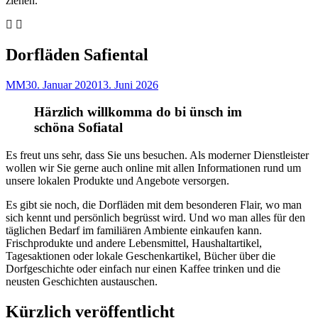
ziehen.
Previous
Next
Slide
Slide
Dorfläden Safiental
By
Posted
MM
30. Januar 2020
13. Juni 2026
on
Härzlich willkomma do bi ünsch im
schöna Sofiatal
Es freut uns sehr, dass Sie uns besuchen. Als moderner Dienstleister
wollen wir Sie gerne auch online mit allen Informationen rund um
unsere lokalen Produkte und Angebote versorgen.
Es gibt sie noch, die Dorfläden mit dem besonderen Flair, wo man
sich kennt und persönlich begrüsst wird. Und wo man alles für den
täglichen Bedarf im familiären Ambiente einkaufen kann.
Frischprodukte und andere Lebensmittel, Haushaltartikel,
Tagesaktionen oder lokale Geschenkartikel, Bücher über die
Dorfgeschichte oder einfach nur einen Kaffee trinken und die
neusten Geschichten austauschen.
Kürzlich veröffentlicht