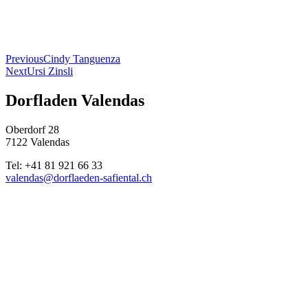
Beitragsnavigation
Previous
Cindy Tanguenza
Next
Ursi Zinsli
Dorfladen Valendas
Oberdorf 28
7122 Valendas
Tel: +41 81 921 66 33
valendas@dorflaeden-safiental.ch