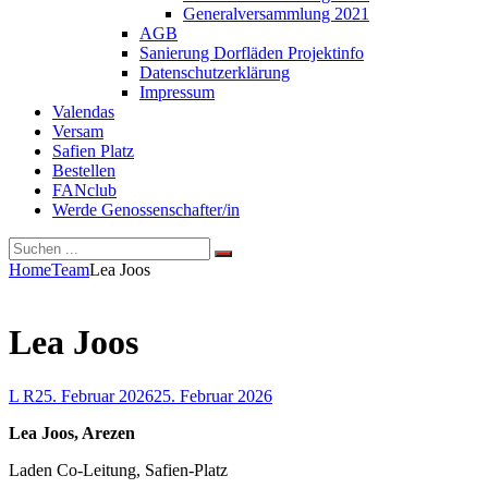
Generalversammlung 2021
AGB
Sanierung Dorfläden Projektinfo
Datenschutzerklärung
Impressum
Valendas
Versam
Safien Platz
Bestellen
FANclub
Werde Genossenschafter/in
Search
Search
Search
for:
Site
Home
Team
Lea Joos
Overlay
Lea Joos
By
Posted
L R
25. Februar 2026
25. Februar 2026
on
Lea Joos, Arezen
Laden Co-Leitung, Safien-Platz