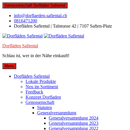
Skip
Genossenschaft Dorfläden Safiental
to
content
info@dorflaeden-safiental.ch
0816471200
Dorfläden Safiental | Talstrasse 42 | 7107 Safien-Platz
Dorfläden Safiental
Schlau ist, wer in der Nähe einkauft!
Menu
Dorfläden Safiental
Lokale Produkte
Neu im Sortiment
Feedback
Konzept Dorfladen
Genossenschaft
Statuten
Generalversammlung
Generalversammlung 2024
Generalversammlung 2023
Generalversammlung 2022