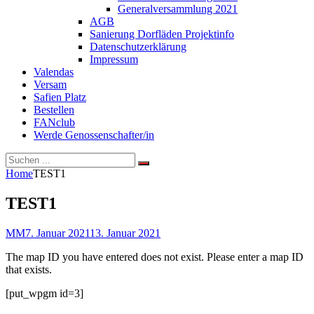
Generalversammlung 2021
AGB
Sanierung Dorfläden Projektinfo
Datenschutzerklärung
Impressum
Valendas
Versam
Safien Platz
Bestellen
FANclub
Werde Genossenschafter/in
Search
Search
Search
for:
Site
Home
TEST1
Overlay
TEST1
By
Posted
MM
7. Januar 2021
13. Januar 2021
on
The map ID you have entered does not exist. Please enter a map ID
that exists.
[put_wpgm id=3]