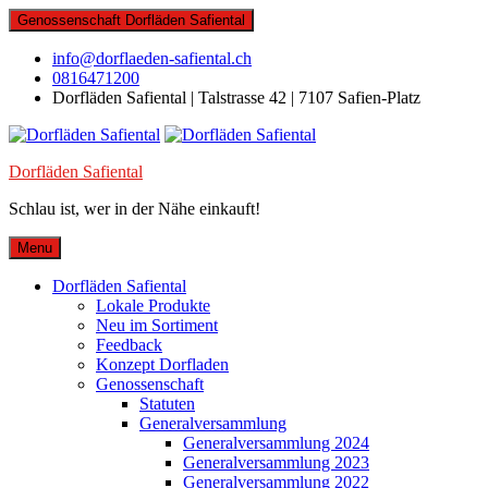
Skip
Genossenschaft Dorfläden Safiental
to
content
info@dorflaeden-safiental.ch
0816471200
Dorfläden Safiental | Talstrasse 42 | 7107 Safien-Platz
Dorfläden Safiental
Schlau ist, wer in der Nähe einkauft!
Menu
Dorfläden Safiental
Lokale Produkte
Neu im Sortiment
Feedback
Konzept Dorfladen
Genossenschaft
Statuten
Generalversammlung
Generalversammlung 2024
Generalversammlung 2023
Generalversammlung 2022