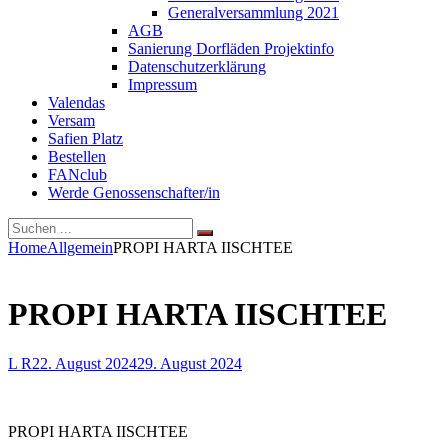
Generalversammlung 2021
AGB
Sanierung Dorfläden Projektinfo
Datenschutzerklärung
Impressum
Valendas
Versam
Safien Platz
Bestellen
FANclub
Werde Genossenschafter/in
Search
Search
Search
for:
Site
Home
Allgemein
PROPI HARTA IISCHTEE
Overlay
PROPI HARTA IISCHTEE
By
Posted
L R
22. August 2024
29. August 2024
on
PROPI HARTA IISCHTEE