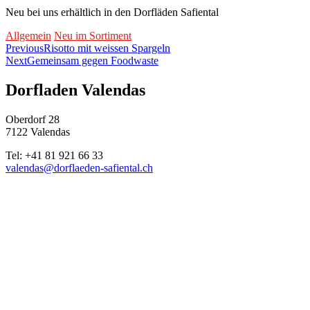
Neu bei uns erhältlich in den Dorfläden Safiental
Categories
Allgemein
Neu im Sortiment
Beitragsnavigation
Previous
Risotto mit weissen Spargeln
Next
Gemeinsam gegen Foodwaste
Dorfladen Valendas
Oberdorf 28
7122 Valendas
Tel: +41 81 921 66 33
valendas@dorflaeden-safiental.ch