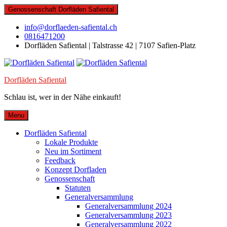
Skip
Genossenschaft Dorfläden Safiental
to
content
info@dorflaeden-safiental.ch
0816471200
Dorfläden Safiental | Talstrasse 42 | 7107 Safien-Platz
Dorfläden Safiental
Schlau ist, wer in der Nähe einkauft!
Menu
Dorfläden Safiental
Lokale Produkte
Neu im Sortiment
Feedback
Konzept Dorfladen
Genossenschaft
Statuten
Generalversammlung
Generalversammlung 2024
Generalversammlung 2023
Generalversammlung 2022